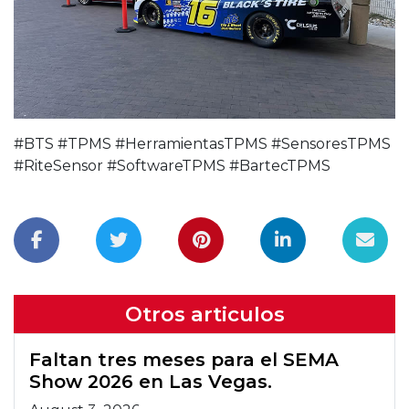
#BTS #TPMS #HerramientasTPMS #SensoresTPMS
#RiteSensor #SoftwareTPMS #BartecTPMS
Otros articulos
Faltan tres meses para el SEMA
Show 2026 en Las Vegas.