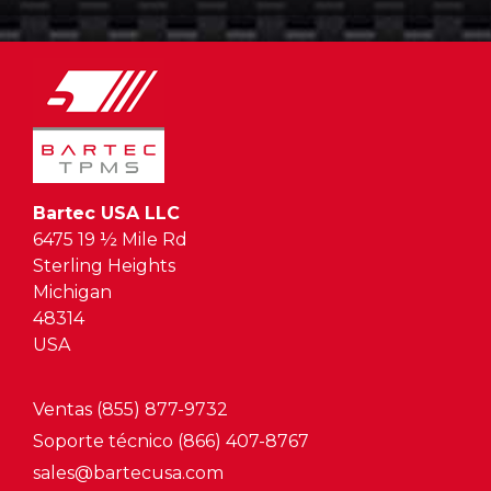
Bartec USA LLC
6475 19 ½ Mile Rd
Sterling Heights
Michigan
48314
USA
Ventas (855) 877-9732
Soporte técnico (866) 407-8767
sales@bartecusa.com