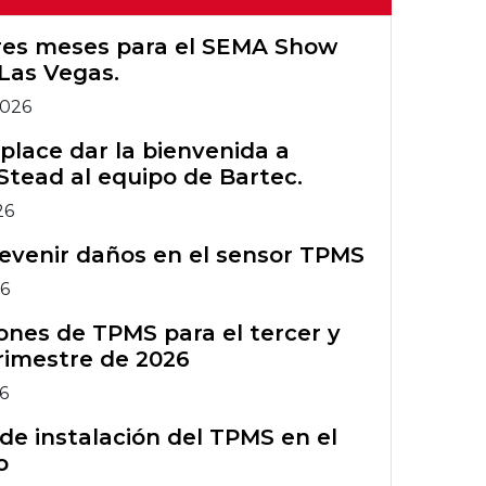
Configuración
TPMS
Wi-Fi de
Registro de
Herramientas
Primeros Bartec
tres meses para el SEMA Show
Tech450PRO
garantía de Rite-
Herramientas
TPMS heredadas
Las Vegas.
Grupo Bartec
Sensor®
TPMS heredadas
2026
Capacitación en
Gráfico TIA
Accesorios TPMS
herramientas
lace dar la bienvenida a
Stead al equipo de Bartec.
TPMS
Boletines de
Curso de
servicio técnico
26
formación ATS
Accesorios TPMS
del TPMS
evenir daños en el sensor TPMS
Comparación de
Curso de
26
herramientas
formación ATS
nes de TPMS para el tercer y
TPMS
rimestre de 2026
26
de instalación del TPMS en el
o