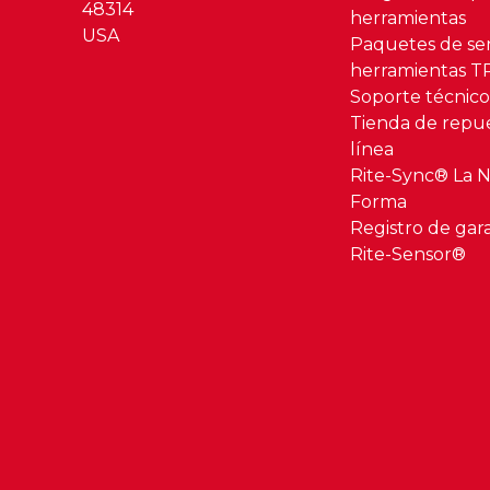
48314
herramientas
USA
Paquetes de se
herramientas 
Soporte técnic
Tienda de repu
línea
Rite-Sync® La 
Forma
Registro de gar
Rite-Sensor®