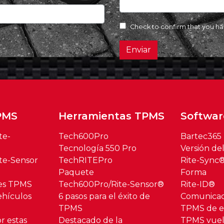
Check to confirm that you h
Enviar
PMS
Herramientas TPMS
Softwar
te-
Tech600Pro
Bartec365
Tecnología 550 Pro
Versión de
te-Sensor
TechRITEPro
Rite-Sync
Paquete
Forma
res TPMS
Tech600Pro/Rite-Sensor®
Rite-ID®
hículos
6 pasos para el éxito de
Comunica
TPMS
TPMS de es
r estas
Destacado de la
TPMS vuel