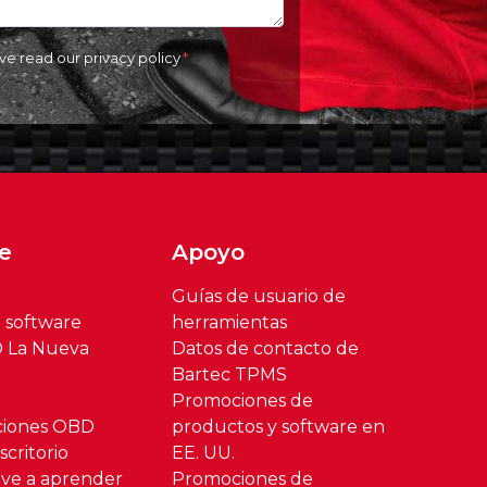
ave read our
privacy policy
e
Apoyo
Guías de usuario de
l software
herramientas
® La Nueva
Datos de contacto de
Bartec TPMS
Promociones de
ciones OBD
productos y software en
critorio
EE. UU.
ve a aprender
Promociones de