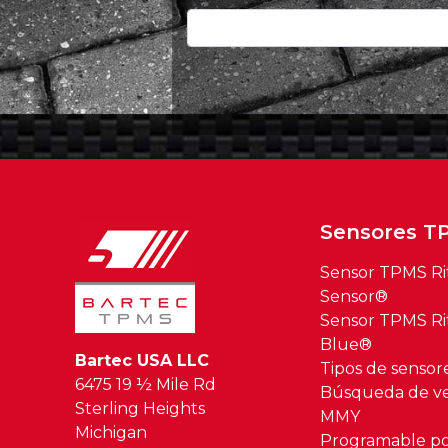
Sensores T
Sensor TPMS Ri
Sensor®
Sensor TPMS Ri
Blue®
Bartec USA LLC
Tipos de senso
6475 19 ½ Mile Rd
Búsqueda de ve
Sterling Heights
MMY
Michigan
Programable po