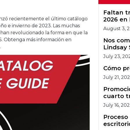
artec.
Faltan 
nzó recientemente el último catálogo
2026 en 
oño e invierno de 2023. Las muchas
August 3, 
 han revolucionado la forma en que la
PMS. Obtenga más información en
Nos comp
.
Lindsay 
July 23, 20
Cómo pr
July 21, 20
Promocio
cuarto t
July 16, 20
Proceso 
escritori