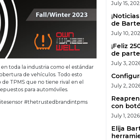
July 15, 20
¡Noticia
de Barte
July 10, 20
¡Feliz 2
de parte
July 3, 202
en toda la industria como el estándar
y cobertura de vehículos. Todo esto
Configu
 de TPMS que no tiene rival en el
July 2, 202
epuestos para automóviles.
Reaprend
ritesensor #thetrustedbrandintpms
con botó
July 1, 2026
Elija Ba
herramie