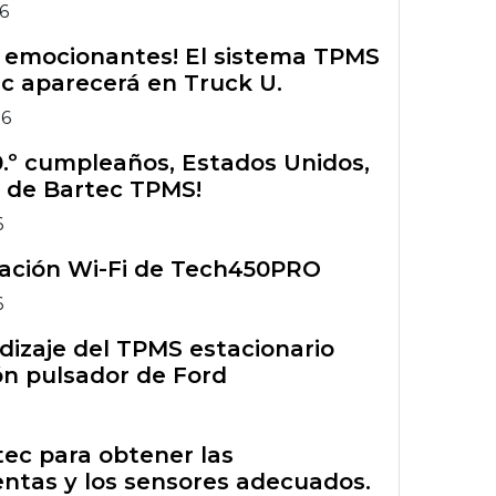
26
s emocionantes! El sistema TPMS
c aparecerá en Truck U.
26
50.º cumpleaños, Estados Unidos,
 de Bartec TPMS!
6
ración Wi-Fi de Tech450PRO
6
izaje del TPMS estacionario
n pulsador de Ford
rtec para obtener las
ntas y los sensores adecuados.