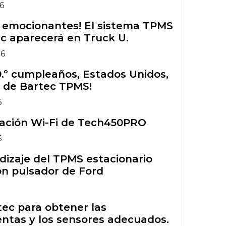
26
s emocionantes! El sistema TPMS
c aparecerá en Truck U.
26
50.º cumpleaños, Estados Unidos,
 de Bartec TPMS!
6
ración Wi-Fi de Tech450PRO
6
izaje del TPMS estacionario
n pulsador de Ford
rtec para obtener las
ntas y los sensores adecuados.