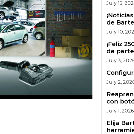
July 15, 20
¡Noticia
de Barte
July 10, 20
¡Feliz 2
de parte
July 3, 202
Configu
July 2, 202
Reaprend
con botó
July 1, 2026
Elija Ba
herramie