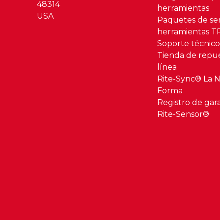
48314
herramientas
USA
Paquetes de se
herramientas 
Soporte técnic
Tienda de repu
línea
Rite-Sync® La 
Forma
Registro de gar
Rite-Sensor®