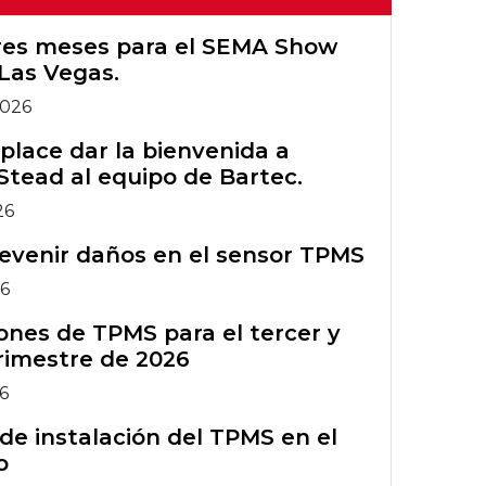
Configuración
TPMS
Wi-Fi de
Registro de
Herramientas
Primeros Bartec
tres meses para el SEMA Show
Tech450PRO
garantía de Rite-
Herramientas
TPMS heredadas
Las Vegas.
Grupo Bartec
Sensor®
TPMS heredadas
2026
Capacitación en
Gráfico TIA
Accesorios TPMS
herramientas
lace dar la bienvenida a
Stead al equipo de Bartec.
TPMS
Boletines de
Curso de
servicio técnico
26
formación ATS
Accesorios TPMS
del TPMS
evenir daños en el sensor TPMS
Comparación de
Curso de
26
herramientas
formación ATS
nes de TPMS para el tercer y
TPMS
rimestre de 2026
26
de instalación del TPMS en el
o