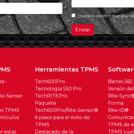
Check to confirm that you h
Enviar
PMS
Herramientas TPMS
Softwar
te-
Tech600Pro
Bartec365
Tecnología 550 Pro
Versión de
te-Sensor
TechRITEPro
Rite-Sync
Paquete
Forma
res TPMS
Tech600Pro/Rite-Sensor®
Rite-ID®
hículos
6 pasos para el éxito de
Comunica
TPMS
TPMS de es
r estas
Destacado de la
TPMS vuel