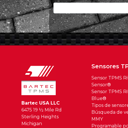
Sensores T
Sensor TPMS Ri
Sensor®
Sensor TPMS Ri
Blue®
Bartec USA LLC
Tipos de senso
6475 19 ½ Mile Rd
Búsqueda de ve
Sterling Heights
MMY
Michigan
Programable po