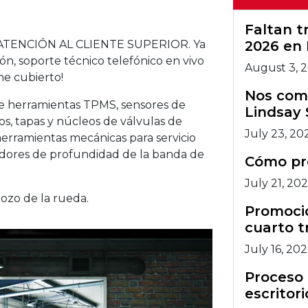
artec.
Faltan 
s ATENCIÓN AL CLIENTE SUPERIOR. Ya
2026 en 
ón, soporte técnico telefónico en vivo
August 3, 
ne cubierto!
Nos comp
e herramientas TPMS, sensores de
Lindsay 
s, tapas y núcleos de válvulas de
July 23, 20
herramientas mecánicas para servicio
idores de profundidad de la banda de
Cómo pr
July 21, 20
pozo de la rueda.
Promocio
cuarto t
July 16, 20
Proceso 
escritori