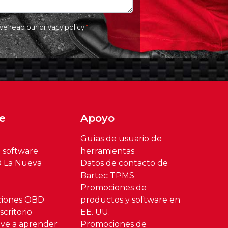
ave read our
privacy policy
e
Apoyo
Guías de usuario de
l software
herramientas
® La Nueva
Datos de contacto de
Bartec TPMS
Promociones de
ciones OBD
productos y software en
critorio
EE. UU.
ve a aprender
Promociones de