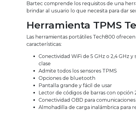
vehículos, sensores y
vehículos, sensores y
innovación pioneras en el
con TPMS.
antes de tocar para limitar
Bartec comprende los requisitos de una herr
B
protocolos OBDII hacen
protocolos OBDII hacen
mercado, a la vez que
su responsabilidad y
Rango completo
brindar al usuario lo que necesita para dar ser
que mantener su
que mantener su
ayudamos a nuestros
"Siempre retire y reemplace
brindar mejor información
herramienta actualizada
herramienta actualizada
clientes a controlar sus
las válvulas a presión
a sus clientes!
Herramienta TPMS T
sea fundamental para el
sea fundamental para el
ruedas. Presentamos la
usadas al reemplazar
procedimiento operativo
procedimiento operativo
próxima generación en
neumáticos".
Rango completo
estándar de su negocio.
estándar de su empresa.
Las herramientas portátiles Tech800 ofrecen 
servicio TPMS: ¡el
Tech600Pro!
"Cuando se instalan
características:
neumáticos nuevos, se
Rango completo
Rango completo
recomienda reemplazar
Conectividad WiFi de 5 GHz o 2,4 GHz y 
Rango completo
también todos los
clase
componentes incluidos en
Admite todos los sensores TPMS
el kit de reemplazo de
Opciones de bluetooth
válvula TPMS".
Pantalla grande y fácil de usar
Rango completo
Lector de códigos de barras con opción
Conectividad OBD para comunicaciones 
Almohadilla de carga inalámbrica para r