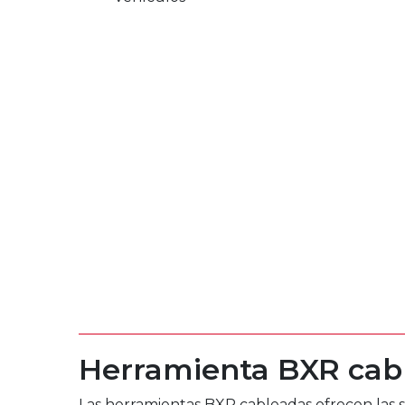
Herramienta BXR cab
Las herramientas BXR cableadas ofrecen las si