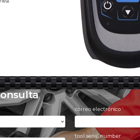
nea.
consulta
correo electrónico
tool serial number