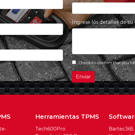
Ingrese los detalles de su
Check to confirm that you h
Enviar
PMS
Herramientas TPMS
Softwar
te-
Tech600Pro
Bartec365