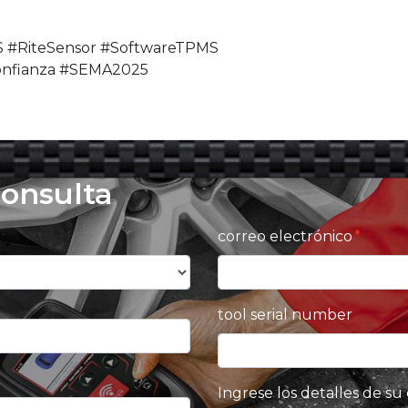
 #RiteSensor #SoftwareTPMS
nfianza #SEMA2025
consulta
correo electrónico
tool serial number
Ingrese los detalles de su