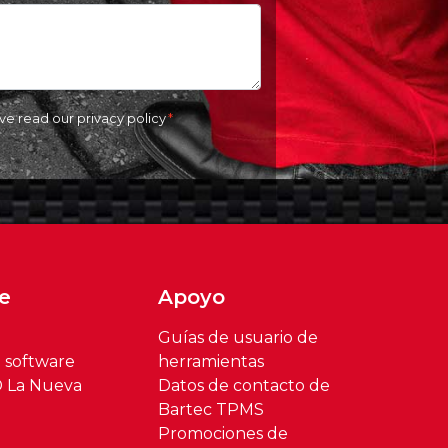
ave read our
privacy policy
e
Apoyo
Guías de usuario de
l software
herramientas
® La Nueva
Datos de contacto de
Bartec TPMS
Promociones de