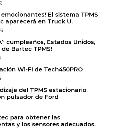
26
s emocionantes! El sistema TPMS
c aparecerá en Truck U.
26
50.º cumpleaños, Estados Unidos,
 de Bartec TPMS!
6
ración Wi-Fi de Tech450PRO
6
izaje del TPMS estacionario
n pulsador de Ford
rtec para obtener las
ntas y los sensores adecuados.