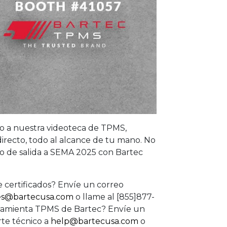
o a nuestra videoteca de TPMS,
directo, todo al alcance de tu mano. No
azo de salida a SEMA 2025 con Bartec
 certificados? Envíe un correo
es@bartecusa.com
o llame al [855]877-
erramienta TPMS de Bartec? Envíe un
rte técnico a
help@bartecusa.com
o