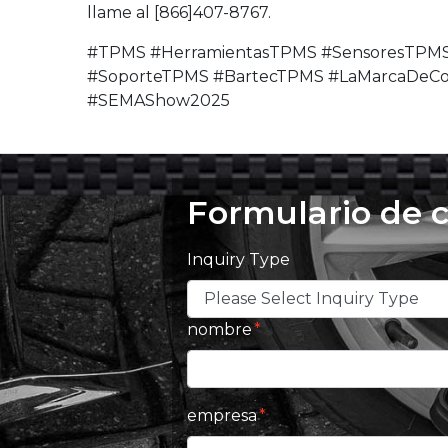
llame al [866]407-8767.
#TPMS #HerramientasTPMS #SensoresTPMS
#SoporteTPMS #BartecTPMS #LaMarcaDeCo
#SEMAShow2025
Formulario de 
Inquiry Type
nombre
empresa