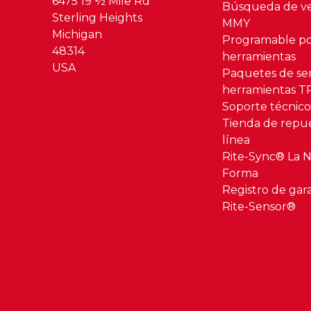
6475 19 ½ Mile Rd
Búsqueda de ve
Sterling Heights
MMY
Michigan
Programable po
48314
herramientas
USA
Paquetes de se
herramientas 
Soporte técnic
Tienda de repu
línea
Rite-Sync® La 
Forma
Registro de gar
Rite-Sensor®