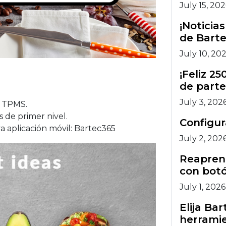
July 15, 20
¡Noticia
de Barte
July 10, 20
¡Feliz 2
de parte
July 3, 202
s TPMS.
 de primer nivel.
Configu
 aplicación móvil: Bartec365
July 2, 202
Reaprend
con botó
July 1, 2026
Elija Ba
herramie