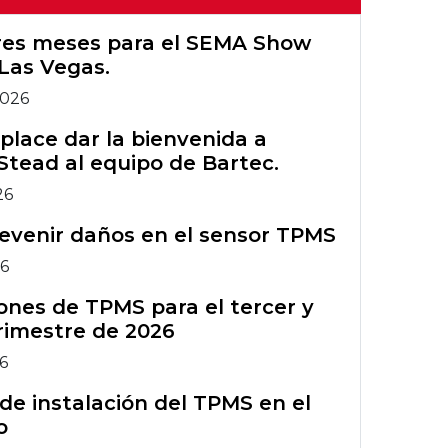
Configuración
TPMS
Wi-Fi de
Registro de
Herramientas
Primeros Bartec
tres meses para el SEMA Show
Tech450PRO
garantía de Rite-
Herramientas
TPMS heredadas
Las Vegas.
Grupo Bartec
Sensor®
TPMS heredadas
2026
Capacitación en
Gráfico TIA
Accesorios TPMS
herramientas
lace dar la bienvenida a
Stead al equipo de Bartec.
TPMS
Boletines de
Curso de
servicio técnico
26
formación ATS
Accesorios TPMS
del TPMS
evenir daños en el sensor TPMS
Comparación de
Curso de
26
herramientas
formación ATS
nes de TPMS para el tercer y
TPMS
rimestre de 2026
26
de instalación del TPMS en el
o