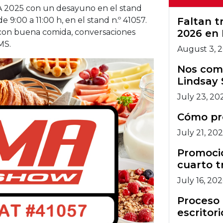
 2025 con un desayuno en el stand
artec.
9:00 a 11:00 h, en el stand n.º 41057.
Faltan 
 con buena comida, conversaciones
2026 en 
MS.
August 3, 
Nos comp
Lindsay 
July 23, 20
Cómo pr
July 21, 20
Promocio
cuarto t
July 16, 20
Proceso 
escritori