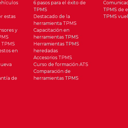
hículos
6 pasos para el éxito de
Comunica
TPMS
TPMS de es
r estas
Destacado de la
TPMS vuel
herramienta TPMS
nsores y
Capacitación en
TPMS
herramientas TPMS
o TPMS
Herramientas TPMS
estos en
heredadas
Accesorios TPMS
Nueva
Curso de formación ATS
Comparación de
antía de
herramientas TPMS