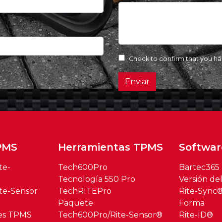
Check to confirm that you h
Enviar
PMS
Herramientas TPMS
Softwar
te-
Tech600Pro
Bartec365
Tecnología 550 Pro
Versión de
te-Sensor
TechRITEPro
Rite-Sync
Paquete
Forma
res TPMS
Tech600Pro/Rite-Sensor®
Rite-ID®