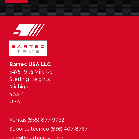
Bartec USA LLC
6475 19 ½ Mile Rd
Sterling Heights
Michigan
48314
USA
Ventas (855) 877-9732
Soporte técnico (866) 407-8767
sales@bartecusa.com