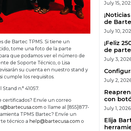
July 15, 20
¡Noticia
de Barte
July 10, 20
es de Bartec TPMS. Si tiene un
¡Feliz 2
do, tome una foto de la parte
de parte
 [para que podamos ver el número de
July 3, 202
ente de Soporte Técnico, o Lisa
, revisarán su cuenta en nuestro stand y
Configu
i cumple los requisitos.
July 2, 202
l Stand n.° 41057.
Reaprend
con botó
 certificados? Envíe un correo
es@bartecusa.com
o llame al [855]877-
July 1, 2026
erramienta TPMS Bartec? Envíe un
Elija Ba
rte técnico a
help@bartecusa.com
o
herramie