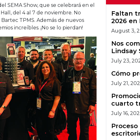
del SEMA Show, que se celebrará en el
artec.
all, del 4 al 7 de noviembre. No
Faltan 
 de Bartec TPMS. Además de nuevos
2026 en 
ios increíbles. ¡No se lo pierdan!
August 3, 
Nos comp
Lindsay 
July 23, 20
Cómo pr
July 21, 20
Promocio
cuarto t
July 16, 20
Proceso 
escritori