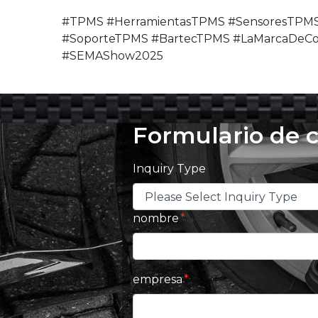
#TPMS #HerramientasTPMS #SensoresTPMS
#SoporteTPMS #BartecTPMS #LaMarcaDeCo
#SEMAShow2025
Formulario de 
Inquiry Type
nombre
empresa