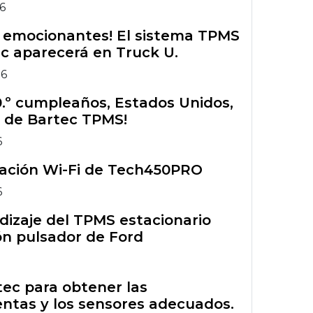
26
s emocionantes! El sistema TPMS
c aparecerá en Truck U.
26
50.º cumpleaños, Estados Unidos,
 de Bartec TPMS!
6
ración Wi-Fi de Tech450PRO
6
izaje del TPMS estacionario
n pulsador de Ford
rtec para obtener las
ntas y los sensores adecuados.