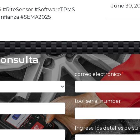
June 30, 2
 #RiteSensor #SoftwareTPMS
nfianza #SEMA2025
consulta
correo electrónico
tool serial number
Ingrese los detalles de su