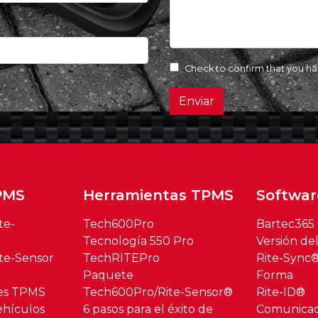
Check to confirm that you h
Enviar
PMS
Herramientas TPMS
Softwar
te-
Tech600Pro
Bartec365
Tecnología 550 Pro
Versión de
te-Sensor
TechRITEPro
Rite-Sync
Paquete
Forma
res TPMS
Tech600Pro/Rite-Sensor®
Rite-ID®
hículos
6 pasos para el éxito de
Comunica