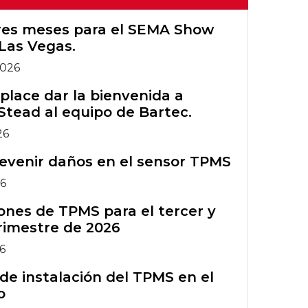
Configuración
TPMS
Wi-Fi de
Registro de
Herramientas
Primeros Bartec
tres meses para el SEMA Show
Tech450PRO
garantía de Rite-
Herramientas
TPMS heredadas
Las Vegas.
Grupo Bartec
Sensor®
TPMS heredadas
2026
Capacitación en
Gráfico TIA
Accesorios TPMS
herramientas
lace dar la bienvenida a
Stead al equipo de Bartec.
TPMS
Boletines de
Curso de
servicio técnico
26
formación ATS
Accesorios TPMS
del TPMS
evenir daños en el sensor TPMS
Comparación de
Curso de
26
herramientas
formación ATS
nes de TPMS para el tercer y
TPMS
rimestre de 2026
26
de instalación del TPMS en el
o