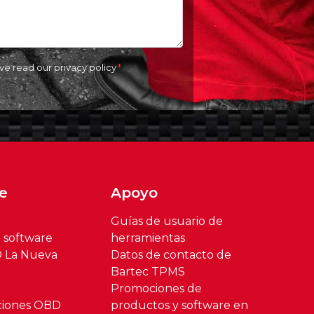
ave read our
privacy policy
e
Apoyo
Guías de usuario de
l software
herramientas
® La Nueva
Datos de contacto de
Bartec TPMS
Promociones de
ciones OBD
productos y software en