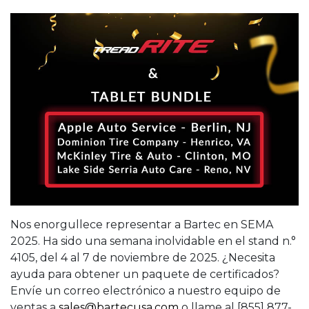
Nos enorgullece representar a Bartec en SEMA
2025. Ha sido una semana inolvidable en el stand n.°
4105, del 4 al 7 de noviembre de 2025. ¿Necesita
ayuda para obtener un paquete de certificados?
Envíe un correo electrónico a nuestro equipo de
ventas a
sales@bartecusa.com
o llame al [855] 877-