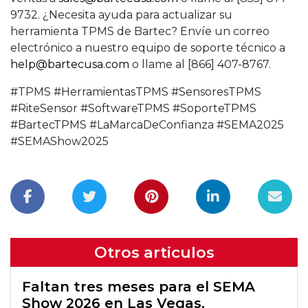
9732. ¿Necesita ayuda para actualizar su
herramienta TPMS de Bartec? Envíe un correo
electrónico a nuestro equipo de soporte técnico a
help@bartecusa.com
o llame al [866] 407-8767.
#TPMS #HerramientasTPMS #SensoresTPMS
#RiteSensor #SoftwareTPMS #SoporteTPMS
#BartecTPMS #LaMarcaDeConfianza #SEMA2025
#SEMAShow2025
Otros articulos
Faltan tres meses para el SEMA
Show 2026 en Las Vegas.