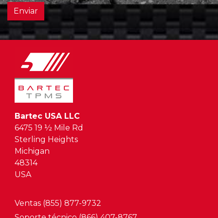
Enviar
Bartec USA LLC
6475 19 ½ Mile Rd
Sterling Heights
Michigan
48314
USA
Ventas (855) 877-9732
Soporte técnico (866) 407-8767