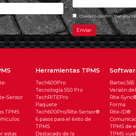
Check to confirm that you h
Enviar
PMS
Herramientas TPMS
Softwar
te-
Tech600Pro
Bartec365
Tecnología 550 Pro
Versión de
te-Sensor
TechRITEPro
Rite-Sync
Paquete
Forma
res TPMS
Tech600Pro/Rite-Sensor®
Rite-ID®
hículos
6 pasos para el éxito de
Comunica
TPMS
TPMS de es
r estas
Destacado de la
TPMS vuel