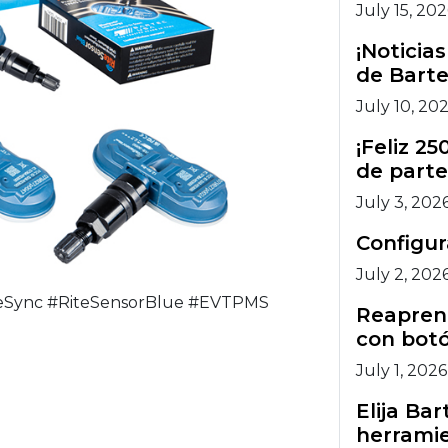
July 15, 20
¡Noticia
de Barte
July 10, 20
¡Feliz 2
de parte
July 3, 202
Configu
July 2, 202
Sync #RiteSensorBlue #EVTPMS
Reaprend
con botó
July 1, 2026
Elija Ba
herramie