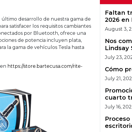
artec.
Faltan 
l último desarrollo de nuestra gama de
2026 en 
ra satisfacer los requisitos cambiantes
August 3, 
s conectados por Bluetooth, ofrece una
pciones de potencia incluyen plata,
Nos comp
ara la gama de vehículos Tesla hasta
Lindsay 
July 23, 20
 en
https://store.bartecusa.com/rite-
Cómo pr
July 21, 20
Promocio
cuarto t
July 16, 20
Proceso 
escritori