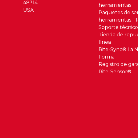
48314
herramientas
USA
Paquetes de se
herramientas 
Soporte técnic
Tienda de repu
línea
Rite-Sync® La 
Forma
Registro de gar
Rite-Sensor®