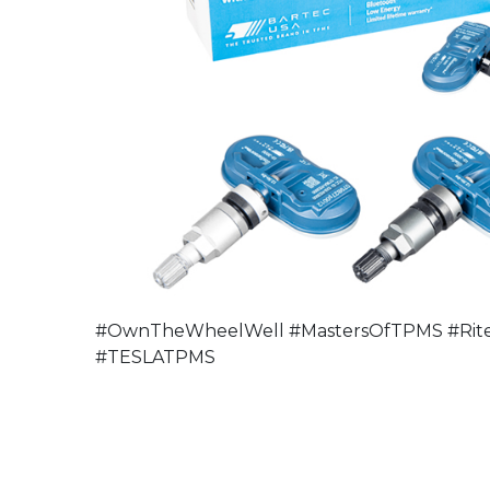
#OwnTheWheelWell #MastersOfTPMS #Rite
#TESLATPMS