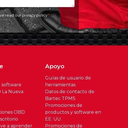
ave read our
privacy policy
e
Apoyo
Guías de usuario de
l software
herramientas
® La Nueva
Datos de contacto de
Bartec TPMS
Promociones de
ciones OBD
productos y software en
critorio
EE. UU.
ve a aprender
Promociones de