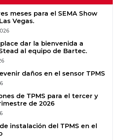
Configuración
TPMS
Wi-Fi de
Registro de
Herramientas
Primeros Bartec
tres meses para el SEMA Show
Tech450PRO
garantía de Rite-
Herramientas
TPMS heredadas
Las Vegas.
Grupo Bartec
Sensor®
TPMS heredadas
2026
Capacitación en
Gráfico TIA
Accesorios TPMS
herramientas
lace dar la bienvenida a
Stead al equipo de Bartec.
TPMS
Boletines de
Curso de
servicio técnico
26
formación ATS
Accesorios TPMS
del TPMS
evenir daños en el sensor TPMS
Comparación de
Curso de
26
herramientas
formación ATS
nes de TPMS para el tercer y
TPMS
rimestre de 2026
26
de instalación del TPMS en el
o