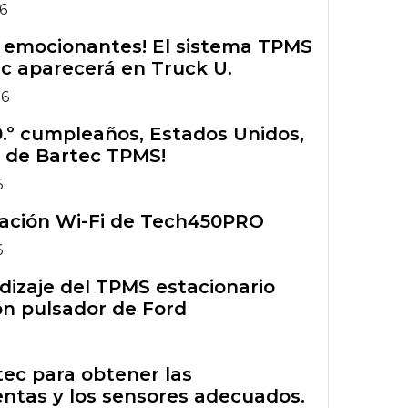
26
s emocionantes! El sistema TPMS
c aparecerá en Truck U.
26
50.º cumpleaños, Estados Unidos,
 de Bartec TPMS!
6
ración Wi-Fi de Tech450PRO
6
izaje del TPMS estacionario
n pulsador de Ford
rtec para obtener las
ntas y los sensores adecuados.