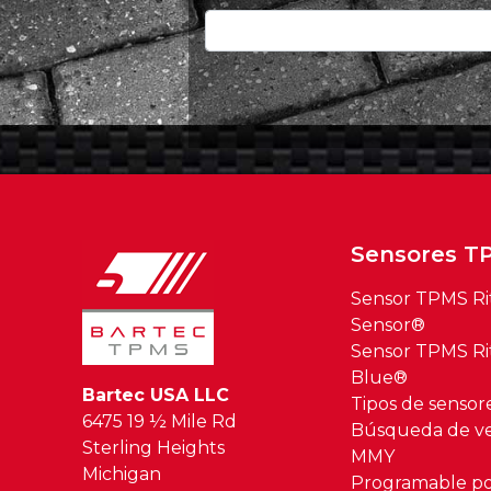
Sensores T
Sensor TPMS Ri
Sensor®
Sensor TPMS Ri
Blue®
Bartec USA LLC
Tipos de senso
6475 19 ½ Mile Rd
Búsqueda de ve
Sterling Heights
MMY
Michigan
Programable po