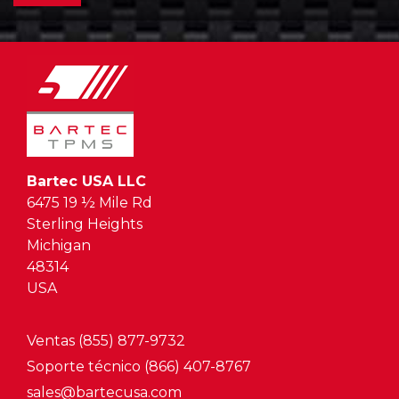
Bartec USA LLC
6475 19 ½ Mile Rd
Sterling Heights
Michigan
48314
USA
Ventas (855) 877-9732
Soporte técnico (866) 407-8767
sales@bartecusa.com