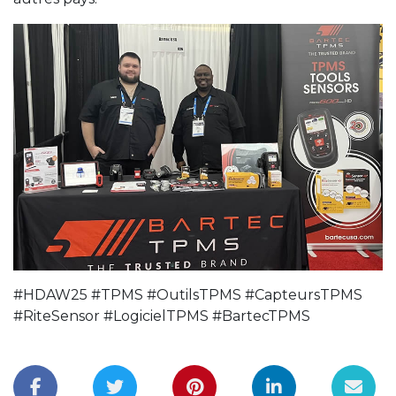
#HDAW25 #TPMS #OutilsTPMS #CapteursTPMS
#RiteSensor #LogicielTPMS #BartecTPMS