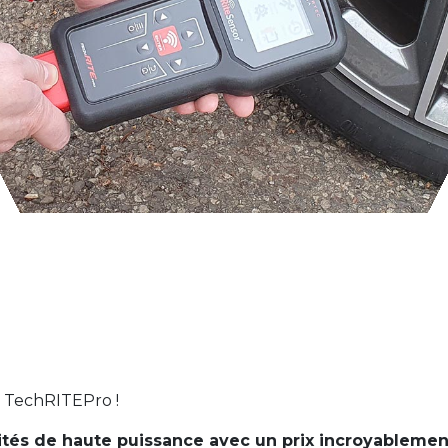
ead au
ein de
équipe
artec.
e TechRITEPro !
tés de haute puissance avec un prix incroyablemen