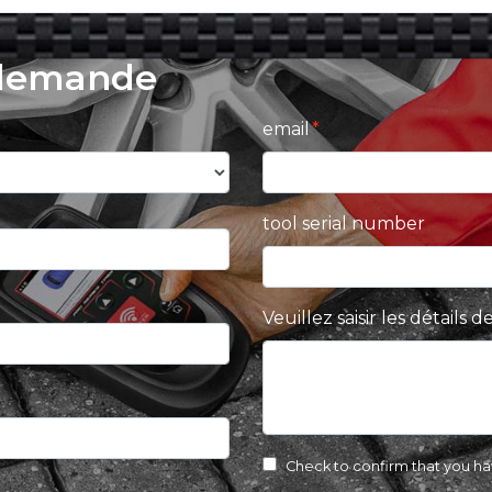
 demande
email
tool serial number
Veuillez saisir les détails
Check to confirm that you h