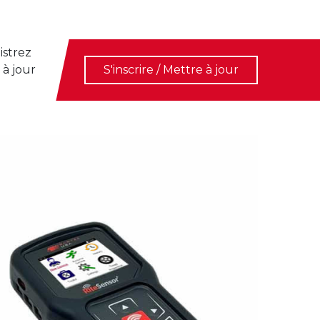
istrez
 à jour
S'inscrire / Mettre à jour