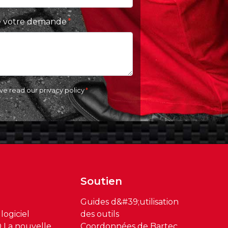
 de votre demande
ave read our
privacy policy
Soutien
Guides d&#39;utilisation
logiciel
des outils
 La nouvelle
Coordonnées de Bartec