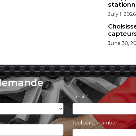
stationn
July 1, 2026
Choisisse
capteurs
June 30, 2
 demande
email
tool serial number