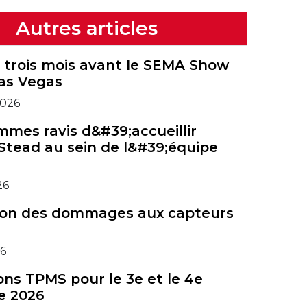
TPMS
July 2026 -
sur Truck U.
bureau
Configuration Wi-
Enregistrement
Outils TPMS
Outils TPMS
Bartec premières
Autres articles
Fi du
de la garantie
hérités
hérités
Groupe Bartec
Tech450PRO
Rite-Sensor®
 trois mois avant le SEMA Show
Accessoires SSPP
Formation sur les
as Vegas
Graphique AIT
outils TPMS
Cours de
2026
Bulletins de
formation ATS
Accessoires SSPP
mes ravis d&#39;accueillir
service technique
Stead au sein de l&#39;équipe
Comparaison des
Cours de
TPMS
outils TPMS
formation ATS
26
ion des dommages aux capteurs
26
ns TPMS pour le 3e et le 4e
e 2026