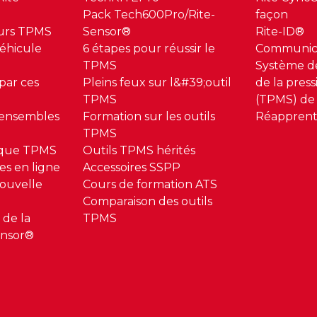
Pack Tech600Pro/Rite-
façon
urs TPMS
Sensor®
Rite-ID®
éhicule
6 étapes pour réussir le
Communic
TPMS
Système de
ar ces
Pleins feux sur l&#39;outil
de la pres
TPMS
(TPMS) de
 ensembles
Formation sur les outils
Réapprent
TPMS
ique TPMS
Outils TPMS hérités
es en ligne
Accessoires SSPP
ouvelle
Cours de formation ATS
Comparaison des outils
 de la
TPMS
ensor®