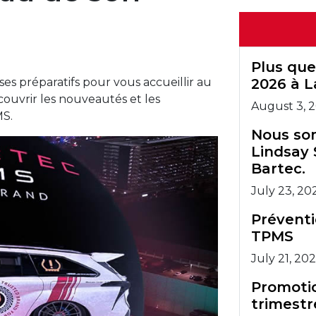
ead au
ein de
équipe
artec.
Plus que
 ses préparatifs pour vous accueillir au
2026 à L
couvrir les nouveautés et les
August 3, 
MS.
Nous som
Lindsay 
Bartec.
July 23, 20
Prévent
TPMS
July 21, 20
Promotio
trimestr