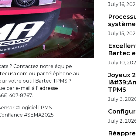
July 16, 20
Processu
système
July 15, 20
Excellen
Bartec e
July 10, 20
icats ? Contactez notre équipe
tecusa.com
ou par téléphone au
Joyeux 2
jour votre outil Bartec TPMS ?
l&#39;Am
e par e-mail à l'
adresse
TPMS
66] 407-8767.
July 3, 202
ensor #LogicielTPMS
Configu
Confiance #SEMA2025
July 2, 202
Réappre