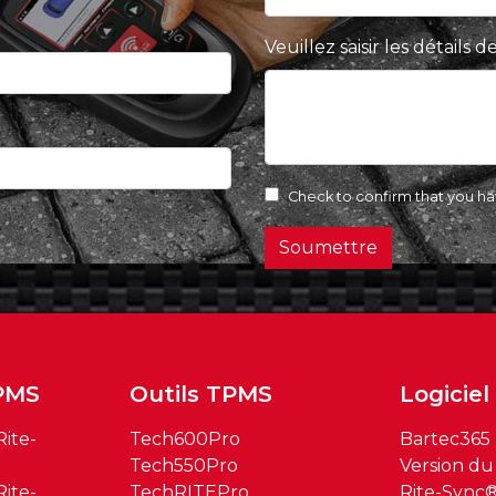
Veuillez saisir les détails
Check to confirm that you h
Soumettre
PMS
Outils TPMS
Logiciel
ite-
Tech600Pro
Bartec365
Tech550Pro
Version du 
ite-
TechRITEPro
Rite-Sync®