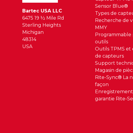
Sensor Blue®
Bartec USA LLC
Types de capte
6475 19 ½ Mile Rd
Recherche de v
Sterling Heights
MMY
Michigan
Programmable p
48314
outils
USA
Outils TPMS et
de capteurs
Support techn
Magasin de pièc
Rite-Sync® La n
façon
Enregistrement
garantie Rite-S