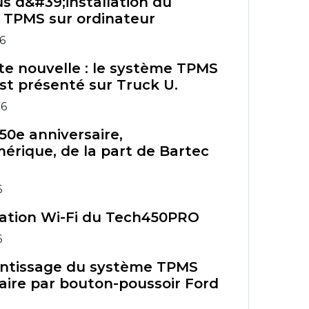
s d&#39;installation du
 TPMS sur ordinateur
26
te nouvelle : le système TPMS
st présenté sur Truck U.
26
50e anniversaire,
érique, de la part de Bartec
6
ration Wi-Fi du Tech450PRO
6
ntissage du système TPMS
aire par bouton-poussoir Ford