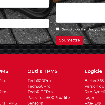
Check to confirm that you h
Soumettre
PMS
Outils TPMS
Logiciel
ite-
Tech600Pro
Bartec365
Tech550Pro
Version du 
ite-
TechRITEPro
Rite-Sync®
Pack Tech600Pro/Rite-
façon
urs TPMS
Sensor®
Rite-ID®