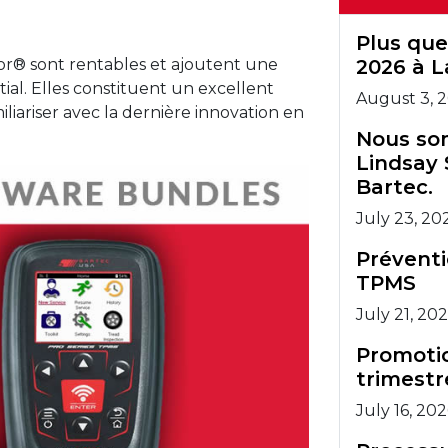
ead au
ein de
Plus que
équipe
artec.
sor® sont rentables et ajoutent une
2026 à L
tial. Elles constituent un excellent
August 3, 
iariser avec la dernière innovation en
Nous som
Lindsay 
Bartec.
July 23, 20
Prévent
TPMS
July 21, 20
Promotio
trimestr
July 16, 20