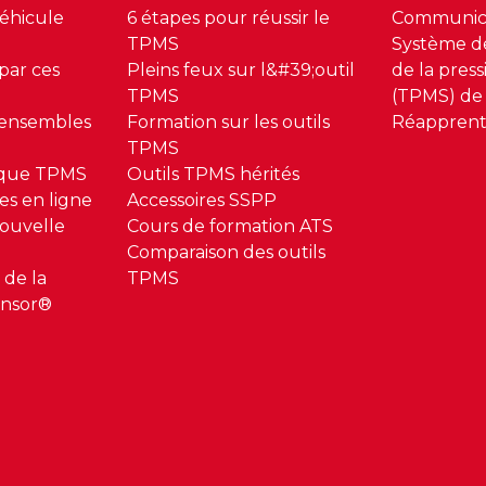
éhicule
6 étapes pour réussir le
Communic
TPMS
Système de
ar ces
Pleins feux sur l&#39;outil
de la pres
TPMS
(TPMS) de
 ensembles
Formation sur les outils
Réapprent
TPMS
ique TPMS
Outils TPMS hérités
es en ligne
Accessoires SSPP
ouvelle
Cours de formation ATS
Comparaison des outils
 de la
TPMS
ensor®