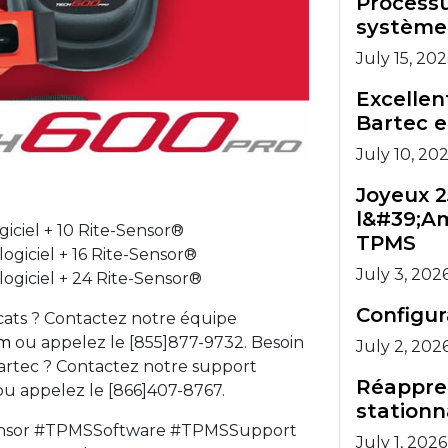
Processu
système
July 15, 20
Excellen
Bartec e
July 10, 20
Joyeux 2
l&#39;Am
giciel + 10 Rite-Sensor®
TPMS
ogiciel + 16 Rite-Sensor®
July 3, 202
logiciel + 24 Rite-Sensor®
Configu
icats ? Contactez notre équipe
om
ou appelez le [855]877-9732. Besoin
July 2, 202
Bartec ? Contactez notre support
Réappre
u appelez le [866]407-8767.
stationn
nsor #TPMSSoftware #TPMSSupport
July 1, 2026