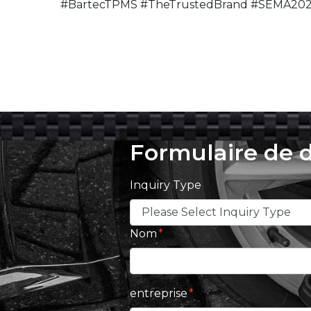
#BartecTPMS #TheTrustedBrand #SEMA20
Formulaire de
Inquiry Type
Nom
entreprise