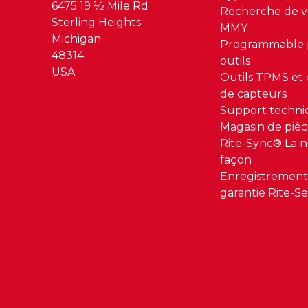
6475 19 ½ Mile Rd
Recherche de v
Sterling Heights
MMY
Michigan
Programmable p
48314
outils
USA
Outils TPMS et
de capteurs
Support techn
Magasin de pièc
Rite-Sync® La n
façon
Enregistrement
garantie Rite-S