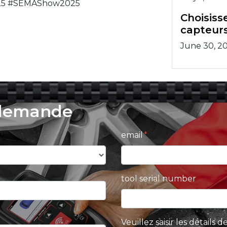
25 #SEMAShow2025
Choisisse
capteurs
June 30, 2
 demande
email
tool serial number
Veuillez saisir les détails