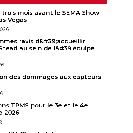
TPMS
July 2026 -
sur Truck U.
bureau
Configuration Wi-
Enregistrement
Outils TPMS
Outils TPMS
Bartec premières
 trois mois avant le SEMA Show
Fi du
de la garantie
hérités
hérités
as Vegas
Groupe Bartec
Tech450PRO
Rite-Sensor®
2026
Accessoires SSPP
Formation sur les
Graphique AIT
outils TPMS
mes ravis d&#39;accueillir
Cours de
Stead au sein de l&#39;équipe
Bulletins de
formation ATS
Accessoires SSPP
service technique
Comparaison des
Cours de
TPMS
26
outils TPMS
formation ATS
ion des dommages aux capteurs
26
ns TPMS pour le 3e et le 4e
e 2026
26