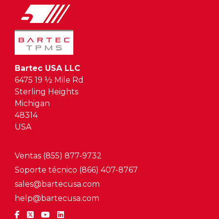
Bartec USA LLC
6475 19 ½ Mile Rd
Sterling Heights
Michigan
48314
USA
Ventas (855) 877-9732
Soporte técnico (866) 407-8767
sales@bartecusa.com
help@bartecusa.com