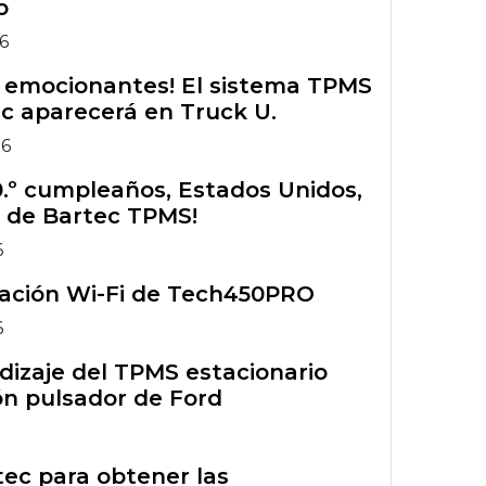
o
26
s emocionantes! El sistema TPMS
c aparecerá en Truck U.
26
50.º cumpleaños, Estados Unidos,
 de Bartec TPMS!
6
ración Wi-Fi de Tech450PRO
6
izaje del TPMS estacionario
n pulsador de Ford
rtec para obtener las