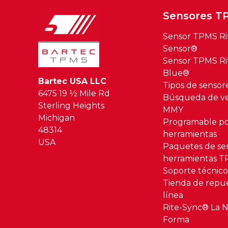
Sensores T
Sensor TPMS Ri
Sensor®
Sensor TPMS Ri
Blue®
Bartec USA LLC
Tipos de senso
6475 19 ½ Mile Rd
Búsqueda de ve
Sterling Heights
MMY
Michigan
Programable po
48314
herramientas
USA
Paquetes de se
herramientas 
Soporte técnic
Tienda de repu
línea
Rite-Sync® La 
Forma