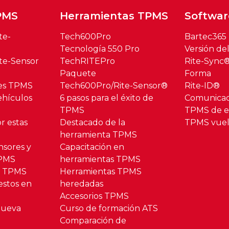
PMS
Herramientas TPMS
Softwar
te-
Tech600Pro
Bartec365
Tecnología 550 Pro
Versión de
te-Sensor
TechRITEPro
Rite-Sync
Paquete
Forma
res TPMS
Tech600Pro/Rite-Sensor®
Rite-ID®
hículos
6 pasos para el éxito de
Comunica
TPMS
TPMS de es
r estas
Destacado de la
TPMS vuel
herramienta TPMS
nsores y
Capacitación en
TPMS
herramientas TPMS
o TPMS
Herramientas TPMS
estos en
heredadas
Accesorios TPMS
Nueva
Curso de formación ATS
Comparación de