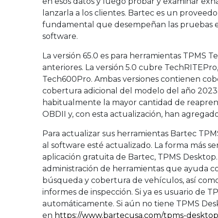
en esos datos y luego probar y examinar exh
lanzarla a los clientes. Bartec es un provee
fundamental que desempeñan las pruebas en
software.
La versión 65.0 es para herramientas TPMS
anteriores. La versión 5.0 cubre TechRITEPr
Tech600Pro. Ambas versiones contienen cobe
cobertura adicional del modelo del año 2023
habitualmente la mayor cantidad de reapren
OBDII y, con esta actualización, han agrega
Para actualizar sus herramientas Bartec TPM
al software esté actualizado. La forma más sen
aplicación gratuita de Bartec, TPMS Desktop
administración de herramientas que ayuda con
búsqueda y cobertura de vehículos, así como
informes de inspección. Si ya es usuario de T
automáticamente. Si aún no tiene TPMS Deskto
en
https://www.bartecusa.com/tpms-deskto