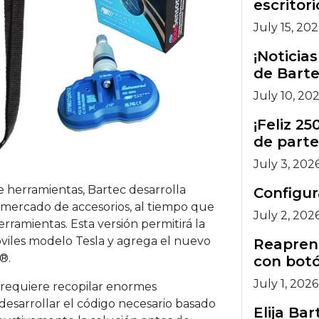
escritori
July 15, 20
¡Noticia
de Barte
July 10, 20
¡Feliz 2
de parte
July 3, 202
 herramientas, Bartec desarrolla
Configu
mercado de accesorios, al tiempo que
July 2, 202
erramientas. Esta versión permitirá la
óviles modelo Tesla y agrega el nuevo
Reaprend
®.
con botó
July 1, 2026
 requiere recopilar enormes
 desarrollar el código necesario basado
Elija Ba