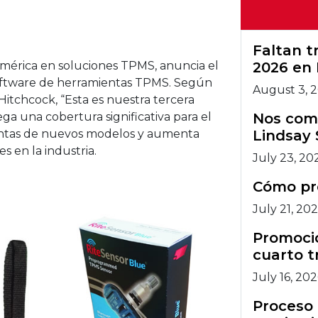
artec.
Faltan 
mérica en soluciones TPMS, anuncia el
2026 en 
software de herramientas TPMS. Según
August 3, 
itchcock, “Esta es nuestra tercera
ga una cobertura significativa para el
Nos comp
entas de nuevos modelos y aumenta
Lindsay 
s en la industria.
July 23, 20
Cómo pr
July 21, 20
Promocio
cuarto t
July 16, 20
Proceso 