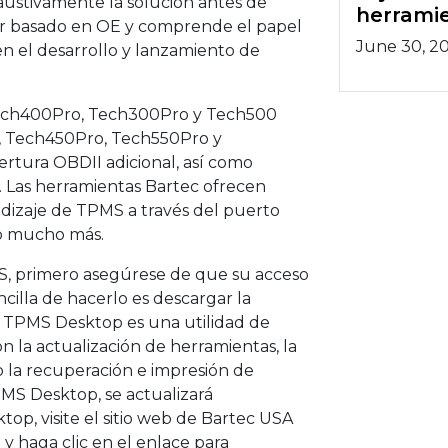
austivamente la solución antes de
herramie
dor basado en OE y comprende el papel
June 30, 2
 el desarrollo y lanzamiento de
 Tech400Pro, Tech300Pro y Tech500
o, Tech450Pro, Tech550Pro y
rtura OBDII adicional, así como
. Las herramientas Bartec ofrecen
dizaje de TPMS a través del puerto
do mucho más.
S, primero asegúrese de que su acceso
cilla de hacerlo es descargar la
. TPMS Desktop es una utilidad de
 la actualización de herramientas, la
 la recuperación e impresión de
PMS Desktop, se actualizará
p, visite el sitio web de Bartec USA
p
y haga clic en el enlace para