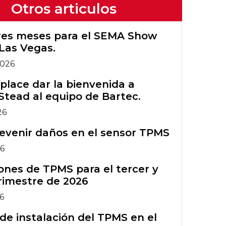
Configuración
Otros articulos
TPMS
Wi-Fi de
Registro de
Herramientas
Primeros Bartec
Tech450PRO
garantía de Rite-
Herramientas
TPMS heredadas
tres meses para el SEMA Show
Grupo Bartec
Sensor®
TPMS heredadas
Las Vegas.
Capacitación en
Gráfico TIA
2026
Accesorios TPMS
herramientas
TPMS
lace dar la bienvenida a
Boletines de
Curso de
Stead al equipo de Bartec.
servicio técnico
formación ATS
Accesorios TPMS
del TPMS
26
Comparación de
Curso de
evenir daños en el sensor TPMS
herramientas
formación ATS
26
TPMS
nes de TPMS para el tercer y
rimestre de 2026
26
de instalación del TPMS en el