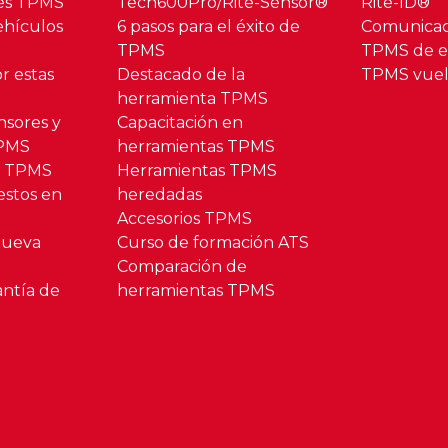
res TPMS
Tech600Pro/Rite-Sensor®
Rite-ID®
hículos
6 pasos para el éxito de
Comunica
TPMS
TPMS de es
r estas
Destacado de la
TPMS vuel
herramienta TPMS
nsores y
Capacitación en
TPMS
herramientas TPMS
o TPMS
Herramientas TPMS
estos en
heredadas
Accesorios TPMS
Nueva
Curso de formación ATS
Comparación de
antía de
herramientas TPMS