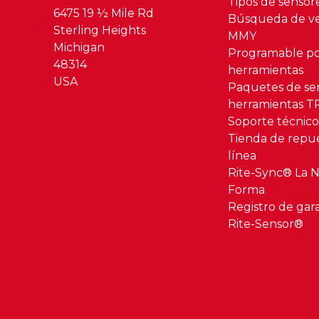
Tipos de senso
6475 19 ½ Mile Rd
Búsqueda de ve
Sterling Heights
MMY
Michigan
Programable po
48314
herramientas
USA
Paquetes de se
herramientas 
Soporte técnic
Tienda de repu
línea
Rite-Sync® La 
Forma
Registro de gar
Rite-Sensor®