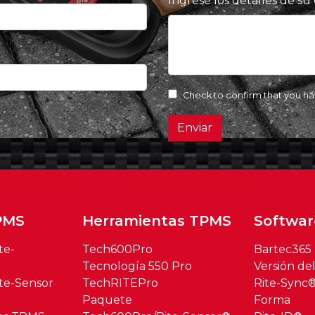
Ingrese los detalles de su
Check to confirm that you h
Enviar
PMS
Herramientas TPMS
Softwar
te-
Tech600Pro
Bartec365
Tecnología 550 Pro
Versión de
te-Sensor
TechRITEPro
Rite-Sync
Paquete
Forma